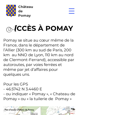
Château
de
Pomay
A
CCÈS À POMAY
Pomay se situe au cœur même de la
France, dans le département de
l’Allier (300 km au sud de Paris, 200
km au NNO de Lyon, 110 km au nord
de Clermont-Ferrand), accessible par
autoroutes, par voies ferrées et
même par jet d’affaires pour
quelques uns.
Pour les GPS
- 46.5742 N 3.4460 E
- ou indiquer « Pomay », « Chateau de
Pomay » ou « la tuilerie de Pomay »