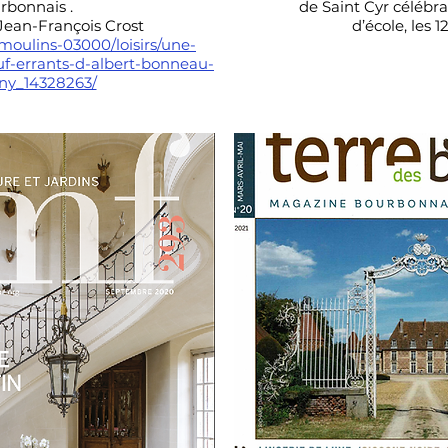
rbonnais .
de Saint Cyr célébra
 Jean-François Crost
d’école, les 
moulins-03000/loisirs/une-
uf-errants-d-albert-bonneau-
gny_14328263/