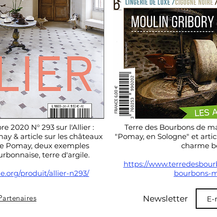
2020 N° 293 sur l'Allier :
Terre des Bourbons de mar
ay & article sur les châteaux
"Pomay, en Sologne" et arti
de Pomay, deux exemples
charme b
rbonnaise, terre d'argile.
https://www.terredesbour
.org/produit/allier-n293/
bourbons-m
Partenaires
Newsletter