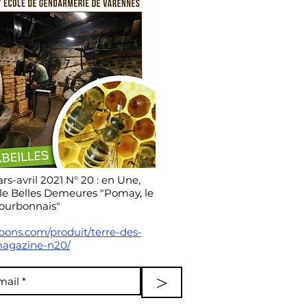
s-avril 2021 N° 20 : en Une,
cle Belles Demeures "Pomay, le
ourbonnais"
bons.com/produit/terre-des-
agazine-n20/
>