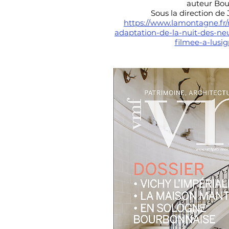
auteur Bou
Sous la direction de
https://www.lamontagne.fr/
adaptation-de-la-nuit-des-ne
filmee-a-lusi