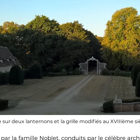
 sur deux lanternons et la grille modifiés au XVIIIème si
ar la famille Noblet, conduits par le célèbre archi