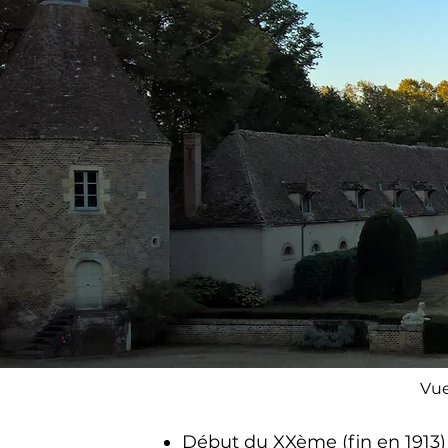
Vue
Début du XXème (fin en 1913) p